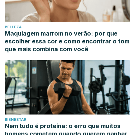
physical performance, range of motion, and injury
incidence in healthy active individuals: a systematic review.
Applied Physiology, Nutrition, and Metabolism. 41(1): 1-11.
BELLEZA
https://doi.org/10.1139/apnm-2015-0235
Maquiagem marrom no verão: por que
Apostolopoulos, Nikos, et al. “La Importancia de la Posición
escolher essa cor e como encontrar o tom
y la Intensidad del Estiramiento. Una Revisión Sistemática-
que mais combina com você
Ciencias del Ejercicio.”
Revista de Educación Física
1.2
(2019).
González Domínguez, José Ángel. “Una historia
del’running’y la fisioterapia.”
Fisioteràpia al dia, vol. 14, n. 3
(nov. 2018).
(2018).
BIENESTAR
Nem tudo é proteína: o erro que muitos
homens cometem quando querem ganhar