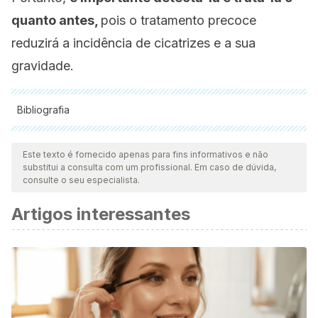
quanto antes,
pois o tratamento precoce
reduzirá a incidência de cicatrizes e a sua
gravidade.
Bibliografia
Todas as fontes citadas foram minuciosamente revisadas por
nossa equipe para garantir sua qualidade, confiabilidade,
Este texto é fornecido apenas para fins informativos e não
substitui a consulta com um profissional. Em caso de dúvida,
atualidade e validade. A bibliografia deste artigo foi
consulte o seu especialista.
considerada confiável e precisa academicamente ou
Artigos interessantes
cientificamente.
Norris-Squirrell, F., & Pereira, M. (2017). Abordaje
terapéutico de acné conglobata Acne conglobata
therapeutic approach. Revista Mexicana Dermatologica,
61(4), 308–311.
Acné conglobata: : Causas, Síntomas y Mejores