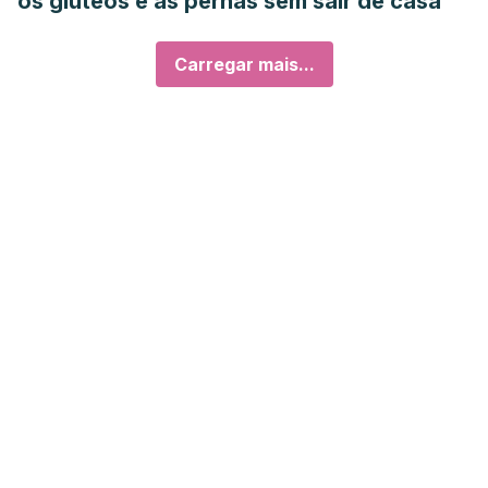
os glúteos e as pernas sem sair de casa
Carregar mais...