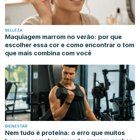
Tratamientos para cada tipo – Unisima.com. (n.d.).
Retrieved May 11, 2019, from
https://unisima.com/belleza/acne-conglobata/
BELLEZA
Grant, R. N. R. (1951). The History of Acne. Journal of the
Maquiagem marrom no verão: por que
Royal Society of Medicine, 44(8), 647–652.
escolher essa cor e como encontrar o tom
https://doi.org/10.1177/003591575104400802
que mais combina com você
Gollnick, H. P. M., Finlay, A. Y., & Shear, N. (2008). Can we
define acne as a chronic disease? If so, how and when?
American Journal of Clinical Dermatology, 9(5), 279–284.
https://doi.org/10.2165/00128071-200809050-00001
Holland, D. B., & Jeremy, A. H. T. (2005). The role of
inflammation in the pathogenesis of acne and acne
scarring. Seminars in Cutaneous Medicine and Surgery,
24(2), 79–83. https://doi.org/10.1016/j.sder.2005.03.004
BIENESTAR
Nem tudo é proteína: o erro que muitos