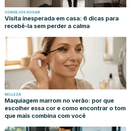
MedLine Plus. [Internet].
Protuberancia en el
CONSEJOS HOGAR
párpado.
2016. Disponible
Visita inesperada em casa: 6 dicas para
en:
https://medlineplus.gov/spanish/ency/article/001009.htm
recebê-la sem perder a calma
BELLEZA
Maquiagem marrom no verão: por que
escolher essa cor e como encontrar o tom
que mais combina com você