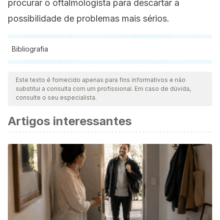
procurar o oftalmologista para descartar a
possibilidade de problemas mais sérios.
Bibliografia
Todas as fontes citadas foram minuciosamente revisadas por
nossa equipe para garantir sua qualidade, confiabilidade,
Este texto é fornecido apenas para fins informativos e não
substitui a consulta com um profissional. Em caso de dúvida,
atualidade e validade. A bibliografia deste artigo foi
consulte o seu especialista.
considerada confiável e precisa academicamente ou
Artigos interessantes
cientificamente.
American Academy of Ophthalmology. [Internet].
Tratamiento del chalazión y el orzuelo
. 2017. Disponible
en:
https://www.aao.org/salud-
ocular/enfermedades/chalazion-orzuelo
Colegio Nacional de Ópticos-Optometristas. [Internet].
El
Orzuelo. ¿Qué es?
Disponible
en:
https://www.cnoo.es/que-es/el-orzuelo