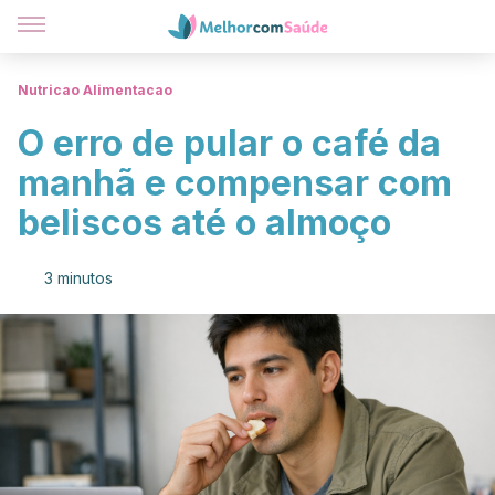
Nutricao Alimentacao
O erro de pular o café da
manhã e compensar com
beliscos até o almoço
3 minutos