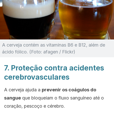
A cerveja contém as vitaminas B6 e B12, além de
ácido fólico. (Foto: afagen / Flickr)
7. Proteção contra acidentes
cerebrovasculares
A cerveja ajuda a
prevenir os coágulos do
sangue
que bloqueiam o fluxo sanguíneo até o
coração, pescoço e cérebro.