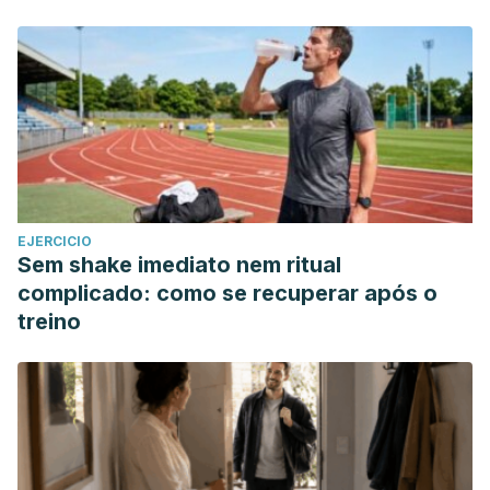
Landis-Shack, N. (n.d.). Science Says Marinating Meat with
Beer Can Reduce Your Cancer Risk. Retrieved October 20,
2018, from https://www.foodbeast.com/news/marinate-
your-meat-in-beer-reduce-risk-of-cancer-win-win/
González-Muñoz, M. J., Peña, A., & Meseguer, I. (2008).
Role of beer as a possible protective factor in preventing
Alzheimer’s disease. Food and Chemical Toxicology, 46(1),
49–56. https://doi.org/10.1016/J.FCT.2007.06.036
EJERCICIO
Hirvonen, T., Pietinen, P., Virtanen, M., Albanes, D., &
Sem shake imediato nem ritual
Virtamo, J. (1999). Nutrient intake and use of beverages
complicado: como se recuperar após o
and the risk of kidney stones among male smokers.
treino
American Journal of Epidemiology, 150(2), 187–194.
Retrieved from
http://www.ncbi.nlm.nih.gov/pubmed/10412964
Tufts University. (2009). Moderate Alcohol Intake
Associated with Bone Protection | Tufts Now. Retrieved