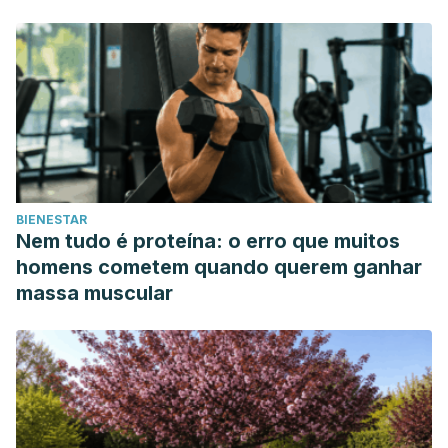
https://www.webmd.com/osteoporosis/news/20100208/beer-
for-better-bones
American Heart Association. (2014). Alcohol and Heart
Health. https://www.heart.org/en/healthy-living/healthy-
eating/eat-smart/nutrition-basics/alcohol-and-heart-health
The Lancet. (2000). Effect of consumption of red wine,
spirits, and beer on serum homocysteine.
https://doi.org/10.1016/S0140-6736(00)02172-3
BIENESTAR
Nem tudo é proteína: o erro que muitos
homens cometem quando querem ganhar
massa muscular