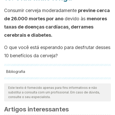
Consumir cerveja moderadamente
previne cerca
de 26.000 mortes por ano
devido às
menores
taxas de doenças cardíacas, derrames
cerebrais e diabetes.
O que você está esperando para desfrutar desses
10 benefícios da cerveja?
Bibliografia
Todas as fontes citadas foram minuciosamente revisadas por
nossa equipe para garantir sua qualidade, confiabilidade,
Este texto é fornecido apenas para fins informativos e não
substitui a consulta com um profissional. Em caso de dúvida,
atualidade e validade. A bibliografia deste artigo foi
consulte o seu especialista.
considerada confiável e precisa academicamente ou
Artigos interessantes
cientificamente.