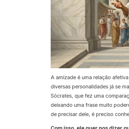
A amizade é uma relação afetiva
diversas personalidades já se ma
Sócrates, que fez uma comparaçã
deixando uma frase muito podero
de precisar dele, é preciso conh
Com isso, ele quer nos dizer q