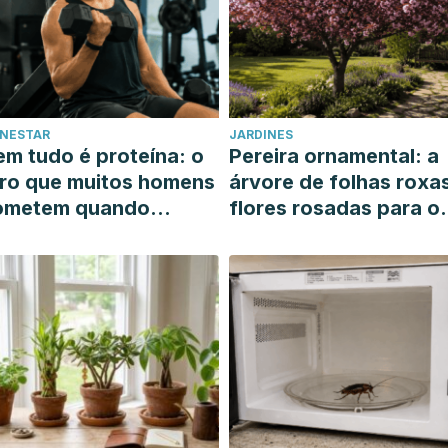
ENESTAR
JARDINES
m tudo é proteína: o
Pereira ornamental: a
ro que muitos homens
árvore de folhas roxa
ometem quando
flores rosadas para o
uerem ganhar massa
seu jardim ensolarado
uscular