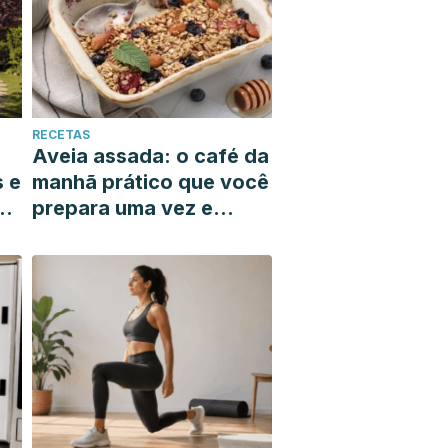
RECETAS
Aveia assada: o café da
s e
manhã prático que você
prepara uma vez e
resolve toda a sua
semana