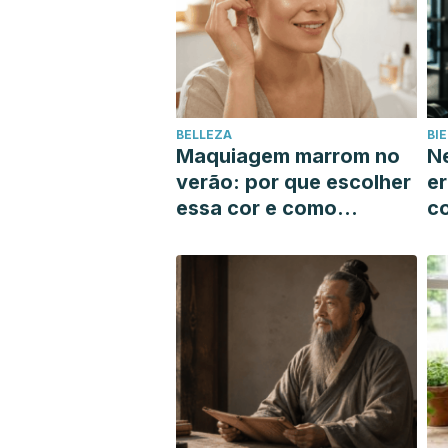
BELLEZA
BI
Maquiagem marrom no
Ne
verão: por que escolher
er
essa cor e como
c
encontrar o tom que
q
mais combina com você
m