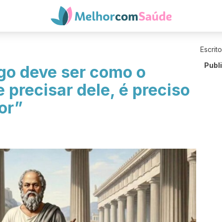
Escrit
Publ
go deve ser como o
e precisar dele, é preciso
or”