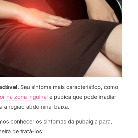
radável.
Seu sintoma mais característico, como
or na zona inguinal
e púbica que pode irradiar
a a região abdominal baixa.
mos conhecer os sintomas da pubalgia para,
eira de tratá-los: