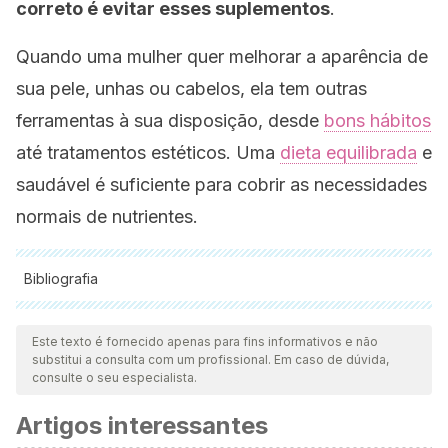
correto é evitar esses suplementos
.
Quando uma mulher quer melhorar a aparência de
sua pele, unhas ou cabelos, ela tem outras
ferramentas à sua disposição, desde
bons hábitos
até tratamentos estéticos. Uma
dieta equilibrada
e
saudável é suficiente para cobrir as necessidades
normais de nutrientes.
Bibliografia
Todas as fontes citadas foram minuciosamente revisadas por
nossa equipe para garantir sua qualidade, confiabilidade,
Este texto é fornecido apenas para fins informativos e não
substitui a consulta com um profissional. Em caso de dúvida,
atualidade e validade. A bibliografia deste artigo foi
consulte o seu especialista.
considerada confiável e precisa academicamente ou
Artigos interessantes
cientificamente.