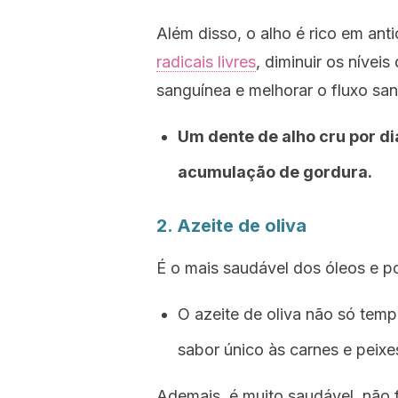
Além disso, o alho é rico em an
radicais livres
, diminuir os nívei
sanguínea e melhorar o fluxo sa
Um dente de alho cru por dia
acumulação de gordura.
2. Azeite de oliva
É o mais saudável dos óleos e p
O azeite de oliva não só te
sabor único às carnes e peixe
Ademais, é muito saudável, não 