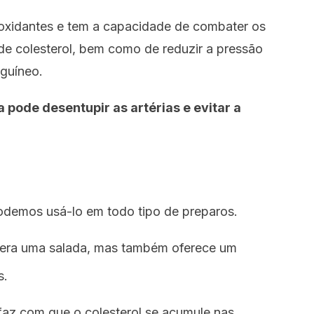
tioxidantes e tem a capacidade de combater os
s de colesterol, bem como de reduzir a pressão
nguíneo.
 pode desentupir as artérias e evitar a
odemos usá-lo em todo tipo de preparos.
mpera uma salada, mas também oferece um
s.
faz com que o colesterol se acumule nas