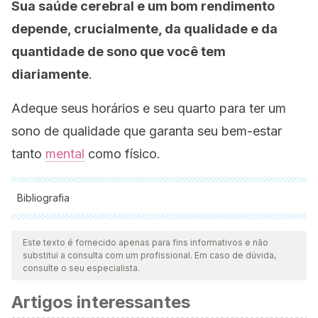
Sua saúde cerebral e um bom rendimento
depende, crucialmente, da qualidade e da
quantidade de sono que você tem
diariamente
.
Adeque seus horários e seu quarto para ter um
sono de qualidade que garanta seu bem-estar
tanto
mental
como físico.
Bibliografia
Todas as fontes citadas foram minuciosamente revisadas por
nossa equipe para garantir sua qualidade, confiabilidade,
Este texto é fornecido apenas para fins informativos e não
substitui a consulta com um profissional. Em caso de dúvida,
atualidade e validade. A bibliografia deste artigo foi
consulte o seu especialista.
considerada confiável e precisa academicamente ou
Artigos interessantes
cientificamente.