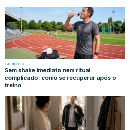
Barriga Hernández, F. J., Barón Rubio, M., Dobato Ayuso, J.
L., & Pareja Grande, J. A. (2003). Trastornos del sueño.
Medicine – Programa de Formación Médica Continuada
Acreditado. https://doi.org/10.1016/S0304-5412(03)71015-4.
Miró, E., Cano-Lozano, C., & Buela-Casal, G. (2005). SUEÑO
Y CALIDAD DE VIDA. Revista Colombiana de Psicología.
https://doi.org/10.1097/MRR.0000000000000137.
Morley, J. E., Farr, S. A., & Nguyen, A. D. (2018). Alzheimer
EJERCICIO
Disease. Clinics in Geriatric Medicine.
Sem shake imediato nem ritual
https://doi.org/10.1016/j.cger.2018.06.006.
complicado: como se recuperar após o
Donoso, A. (2003). La enfermedad de Alzheimer. Revista
treino
Chilena de Neuro-Psiquiatria. https://doi.org/10.1016/S0304-
5412(11)70068-3.Mae. (2011).
Relacionan “reloj biológico” con riesgo de demencia .
Alzheimer 2.0.