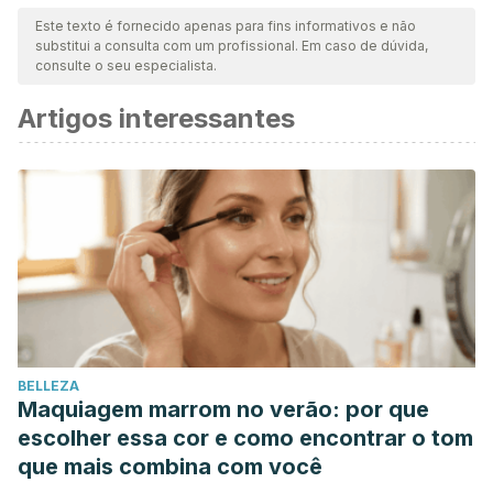
nossa equipe para garantir sua qualidade, confiabilidade,
Este texto é fornecido apenas para fins informativos e não
substitui a consulta com um profissional. Em caso de dúvida,
atualidade e validade. A bibliografia deste artigo foi
consulte o seu especialista.
considerada confiável e precisa academicamente ou
Artigos interessantes
cientificamente.
Rubio Alcalá, F. D. (2020). La ansiedad en el
aprendizaje de idiomas.
La ansiedad en el aprendizaje
de idiomas
, 1-256.
López, E. M. (2019). La ansiedad en el aprendizaje de
un segundo idioma.
Cesteros, S. P. (2004).
Aprendizaje de segundas
lenguas: Lingüística aplicada a la enseñanza de
idiomas
. Publicaciones de la Universidad de Alicante.
BELLEZA
Maquiagem marrom no verão: por que
Richards, J. C., & Lockhart, C. (1998).
Estrategias de
escolher essa cor e como encontrar o tom
reflexión sobre la enseñanza de idiomas
. Cambridge
que mais combina com você
University Press.