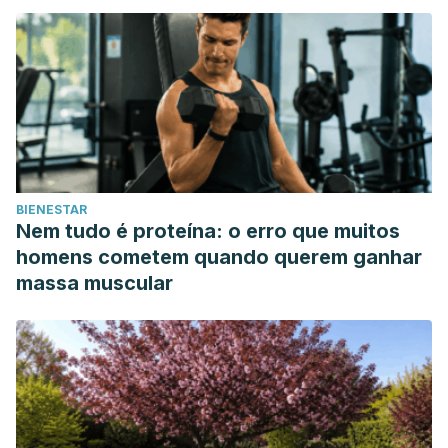
Beltrán, M. (2017). El aprendizaje del idioma inglés
como lengua extranjera.
Revista Boletín Redipe
,
6
(4),
91-98.
Shafirova, L., & Cassany, D. (2017). Aprendiendo
idiomas en línea en el tiempo libre.
Revista de estudios
socioeducativos. 2017; 5: 49-62.
BIENESTAR
Nem tudo é proteína: o erro que muitos
homens cometem quando querem ganhar
massa muscular