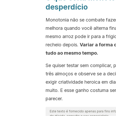
desperdício
Monotonia não se combate fazend
melhora quando você alterna fi
mesmo arroz pode ir para a frigi
recheio depois.
Variar a forma 
tudo ao mesmo tempo.
Se quiser testar sem complicar, 
três almoços e observe se a dec
exigir criatividade heroica em d
muito. E esse ganho costuma ser
parecer.
Este texto é fornecido apenas para fins inf
de dúvida, consulte o seu especialista.