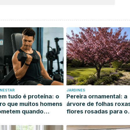
ENESTAR
JARDINES
m tudo é proteína: o
Pereira ornamental: a
ro que muitos homens
árvore de folhas roxa
ometem quando
flores rosadas para o
uerem ganhar massa
seu jardim ensolarado
uscular