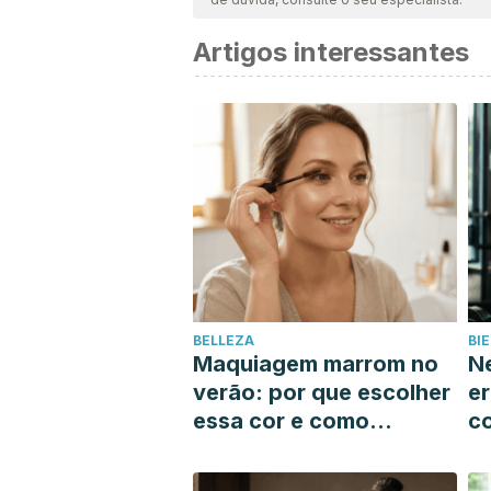
Artigos interessantes
BELLEZA
BI
Maquiagem marrom no
Ne
verão: por que escolher
er
essa cor e como
c
encontrar o tom que
q
mais combina com você
m