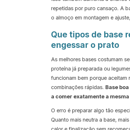
repetidas por puro cansaço. A b
o almoço em montagem e ajuste, 
Que tipos de base 
engessar o prato
As melhores bases costumam ser 
proteína já preparada ou legume
funcionam bem porque aceitam n
combinações rápidas.
Base boa
a comer exatamente a mesma 
O erro é preparar algo tão espec
Quanto mais neutra a base, mais f
calor e finalização sem recomeç