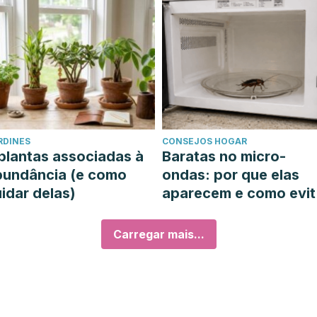
RDINES
CONSEJOS HOGAR
plantas associadas à
Baratas no micro-
bundância (e como
ondas: por que elas
idar delas)
aparecem e como evit
las
Carregar mais...