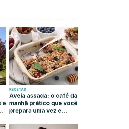
RECETAS
Aveia assada: o café da
s e
manhã prático que você
prepara uma vez e
resolve toda a sua
semana