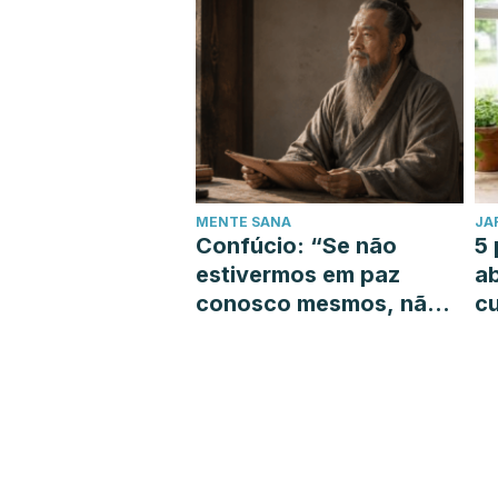
MENTE SANA
JA
Confúcio: “Se não
5 
estivermos em paz
a
conosco mesmos, não
cu
podemos guiar os
outros na busca pela
paz”