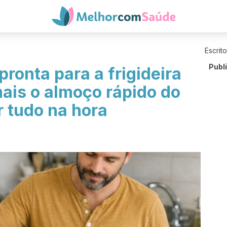
Escrit
Publ
ronta para a frigideira
ais o almoço rápido do
r tudo na hora