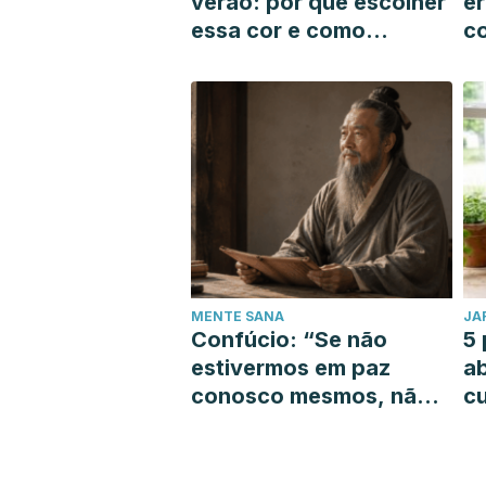
verão: por que escolher
er
essa cor e como
c
encontrar o tom que
q
mais combina com você
m
MENTE SANA
JA
Confúcio: “Se não
5 
estivermos em paz
a
conosco mesmos, não
cu
podemos guiar os
outros na busca pela
paz”