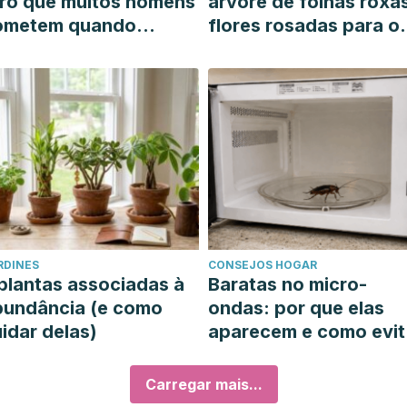
ro que muitos homens
árvore de folhas roxa
ometem quando
flores rosadas para o
uerem ganhar massa
seu jardim ensolarado
uscular
RDINES
CONSEJOS HOGAR
plantas associadas à
Baratas no micro-
bundância (e como
ondas: por que elas
idar delas)
aparecem e como evit
las
Carregar mais...