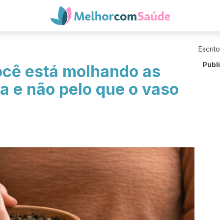
Escrit
Publ
ocê está molhando as
na e não pelo que o vaso