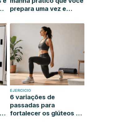
s e
manhã prático que você
prepara uma vez e
resolve toda a sua
semana
EJERCICIO
6 variações de
passadas para
á-
fortalecer os glúteos e
as pernas sem sair de
casa