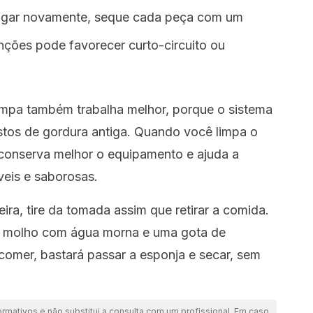
ligar novamente, seque cada peça com um
nções pode favorecer curto-circuito ou
limpa também trabalha melhor, porque o sistema
stos de gordura antiga. Quando você limpa o
 conserva melhor o equipamento e ajuda a
veis e saborosas.
ira, tire da tomada assim que retirar a comida.
de molho com água morna e uma gota de
comer, bastará passar a esponja e secar, sem
ormativos e não substitui a consulta com um profissional. Em caso