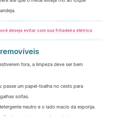
ere até que o metal esteja frio ao toque
bandeja.
ocê deseja evitar com sua fritadeira elétrica
removíveis
estiverem fora, a limpeza deve ser bem
:
passe um papel-toalha no cesto para
galhas soltas.
etergente neutro e o lado macio da esponja.