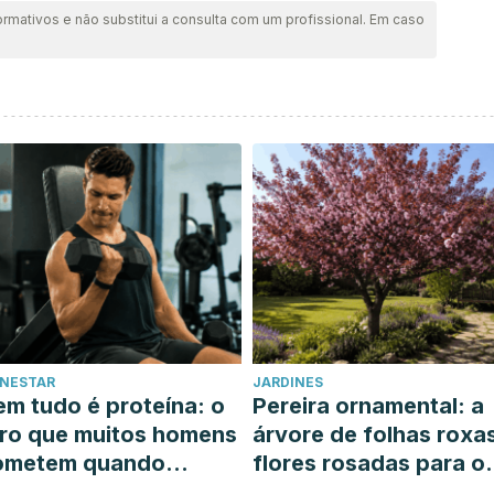
ormativos e não substitui a consulta com um profissional. Em caso
ENESTAR
JARDINES
m tudo é proteína: o
Pereira ornamental: a
ro que muitos homens
árvore de folhas roxa
ometem quando
flores rosadas para o
uerem ganhar massa
seu jardim ensolarado