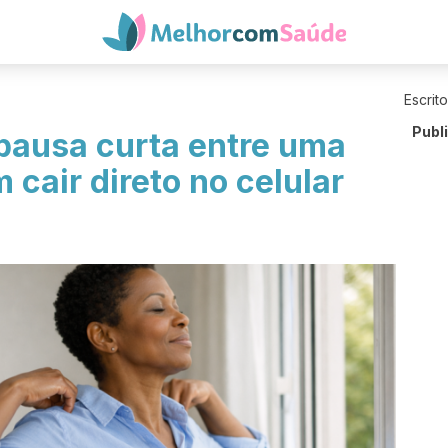
Escrit
Publ
pausa curta entre uma
 cair direto no celular