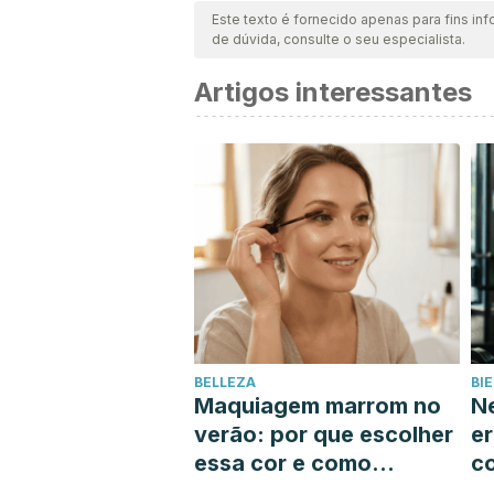
Este texto é fornecido apenas para fins inf
de dúvida, consulte o seu especialista.
Artigos interessantes
BELLEZA
BI
Maquiagem marrom no
Ne
verão: por que escolher
er
essa cor e como
c
encontrar o tom que
q