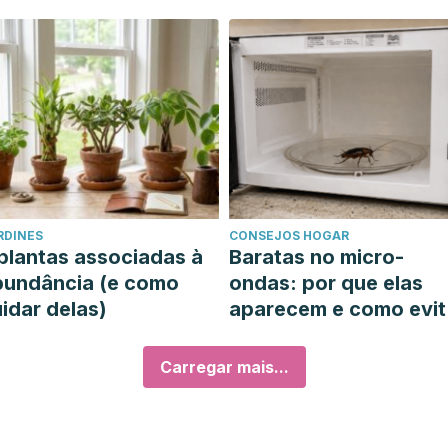
uscular
RDINES
CONSEJOS HOGAR
plantas associadas à
Baratas no micro-
bundância (e como
ondas: por que elas
idar delas)
aparecem e como evit
las
Carregar mais...