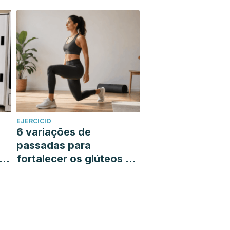
semana
EJERCICIO
6 variações de
passadas para
á-
fortalecer os glúteos e
as pernas sem sair de
casa