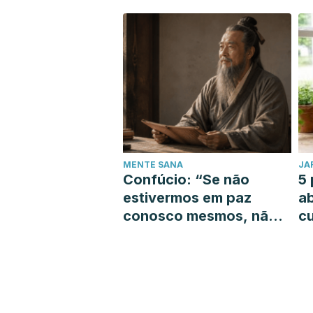
mais combina com você
m
MENTE SANA
JA
Confúcio: “Se não
5 
estivermos em paz
a
conosco mesmos, não
cu
podemos guiar os
outros na busca pela
paz”