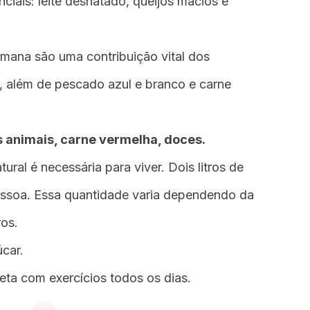
ciais: leite desnatado, queijos macios e
mana são uma contribuição vital dos
e, além de pescado azul e branco e carne
s animais, carne vermelha, doces.
ural é necessária para viver. Dois litros de
essoa. Essa quantidade varia dependendo da
ros.
úcar.
eta com exercícios todos os dias.