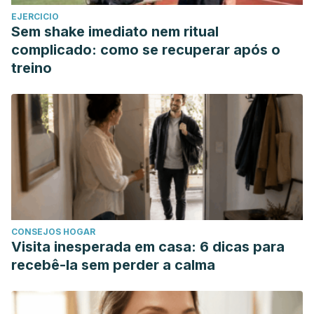
López-Vaca, O. R., Narváez-Tovar, C. A., & Garzón-
EJERCICIO
Alvarado, D. A. (2012). Modelos computacionales del
Sem shake imediato nem ritual
comportamiento del cartílago articular.
Revista Cubana de
complicado: como se recuperar após o
Investigaciones Biomédicas
,
31
(3), 373-385.
treino
Martínez-Castillo, A., Núñez, C., & Cabiedes, J. (2010).
Análisis de líquido sinovial.
Reumatología Clínica
,
6
(6), 316-
321.
CONSEJOS HOGAR
Visita inesperada em casa: 6 dicas para
recebê-la sem perder a calma