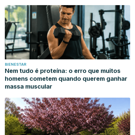
espontáneos recurrentes. EMC-Ginecología-Obstetricia,
57(3), 1-17.
Ávila Darcia, Sergio, and Jader Gutiérrez Gómez. “Aborto
recurrente.”
Medicina Legal de Costa Rica
34.1 (2017): 226-
236.
BIENESTAR
Nem tudo é proteína: o erro que muitos
homens cometem quando querem ganhar
massa muscular