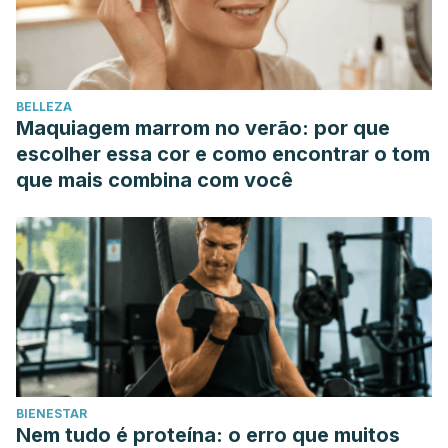
Insights,
12: 13-22.
Starr, C., and Arbogast, M.,
eds. (2001).
Biology:
Concepts and Applications.
Belmont: Thomson Learning.
Life Sci. 2013 Apr 19;92(13):775-82. Anti-inflammatory
BELLEZA
properties of potato glycoalkaloids in stimulated Jurkat and
Maquiagem marrom no verão: por que
Raw 264.7 mouse macrophages. doi:
escolher essa cor e como encontrar o tom
10.1016/j.lfs.2013.02.006. Epub 2013 Feb 20.
que mais combina com você
Int J Mol Sci. 2017 Nov; 18(11): 2390. Published online 2017
Nov 10. Polyphenol-Rich Lentils and Their Health Promoting
Effects. doi: 10.3390/ijms18112390
Pharmacognosy Res. 2017 Apr-Jun; 9(2): 121–127. Honey
and Health: A Review of Recent Clinical Research. doi:
10.4103/0974-8490.204647
BIENESTAR
Nem tudo é proteína: o erro que muitos