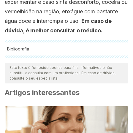
experimentar e caso sinta desconforto, coceira ou
vermelhidão na região, enxágue com bastante
água doce e interrompa o uso.
Em caso de
dúvida, é melhor consultar o médico.
Bibliografia
Todas as fontes citadas foram minuciosamente revisadas por
nossa equipe para garantir sua qualidade, confiabilidade,
Este texto é fornecido apenas para fins informativos e não
substitui a consulta com um profissional. Em caso de dúvida,
atualidade e validade. A bibliografia deste artigo foi
consulte o seu especialista.
considerada confiável e precisa academicamente ou
Artigos interessantes
cientificamente.
Hawkes, J. G.
(1990).
The potato: evolution, biodiversity
and genetic resources.
London: Belhaven.
Miguel, M. G.; Antunes, M. D., y Faleiro, M. L.
(2017).
“Honey as a Complementary Medicine”,
Integr Med