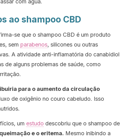
assar
com água.
dos ao shampoo CBD
, afirma-se que o shampoo CBD é um produto
ntes, sem
parabenos
, silicones ou outras
as. A atividade anti-inflamatória do canabidiol
omas de alguns problemas de saúde, como
rritação.
ibuiria para o aumento da circulação
luxo de oxigênio no couro cabeludo. Isso
utridos.
fícios, um
estudo
descobriu que o shampoo de
 queimação e o eritema.
Mesmo inibindo a