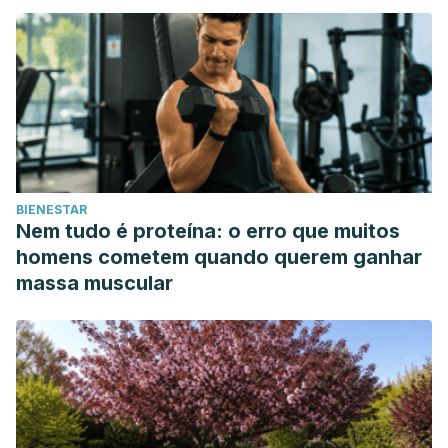
mental-nid18082022/
Gagliardi, J.F. Rotundo cambio en la alimentación y anillo
del sueño: la influencia de Manu Ginóbili en los deportistas
de elite de Argentina. 28 de septiembre de 2019. Infobae.
https://www.infobae.com/deportes/2019/09/28/rotundo-
cambio-alimenticio-y-anillo-del-sueno-la-influencia-de-
manu-ginobili-en-los-deportistas-de-elite-de-argentina/
BIENESTAR
Manu Ginóbili compartió secretos del buen descanso que
Nem tudo é proteína: o erro que muitos
lo llevaron a triunfar en la NBA. 15 de abril de 2022. 4-4-2
homens cometem quando querem ganhar
Perfil. https://442.perfil.com/noticias/basquet/manu-ginobili-
massa muscular
compartio-secretos-del-buen-descanso-que-lo-llevaron-
a-triunfar-en-la-nba.phtml
American Psychological Association. (2013, January
1). Stress and
sleep. https://www.apa.org/news/press/releases/stress/2013/
Dany Paul Baby. 2022. What Happens When You Sleep?