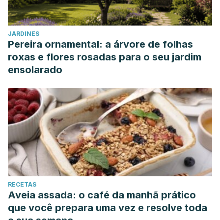
WebMD. https://www.webmd.com/sleep-
disorders/ss/slideshow-sleep-body-effects
JARDINES
Pereira ornamental: a árvore de folhas
roxas e flores rosadas para o seu jardim
ensolarado
RECETAS
Aveia assada: o café da manhã prático
que você prepara uma vez e resolve toda