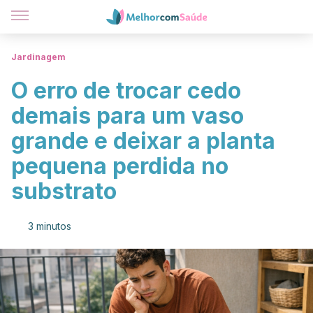
Jardinagem
O erro de trocar cedo
demais para um vaso
grande e deixar a planta
pequena perdida no
substrato
3 minutos