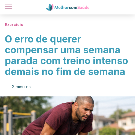
Exercicio
O erro de querer
compensar uma semana
parada com treino intenso
demais no fim de semana
3 minutos