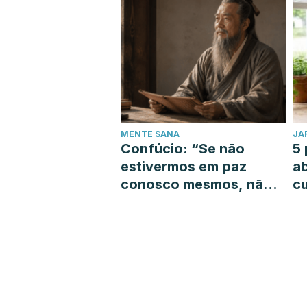
MENTE SANA
JA
Confúcio: “Se não
5 
estivermos em paz
a
conosco mesmos, não
cu
podemos guiar os
outros na busca pela
paz”