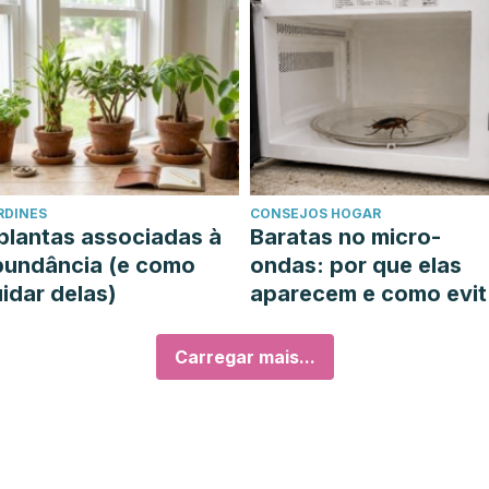
RDINES
CONSEJOS HOGAR
plantas associadas à
Baratas no micro-
bundância (e como
ondas: por que elas
idar delas)
aparecem e como evit
las
Carregar mais...