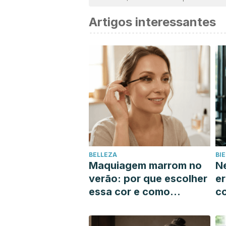
Artigos interessantes
BELLEZA
BI
Maquiagem marrom no
Ne
verão: por que escolher
er
essa cor e como
c
encontrar o tom que
q
mais combina com você
m