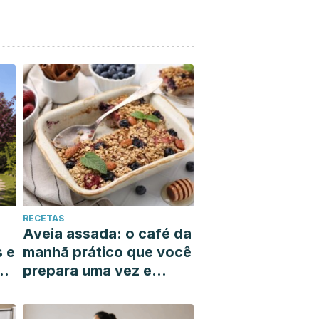
RECETAS
Aveia assada: o café da
s e
manhã prático que você
prepara uma vez e
resolve toda a sua
semana