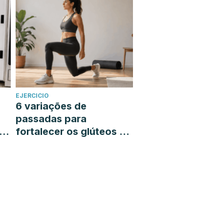
EJERCICIO
6 variações de
passadas para
á-
fortalecer os glúteos e
as pernas sem sair de
casa