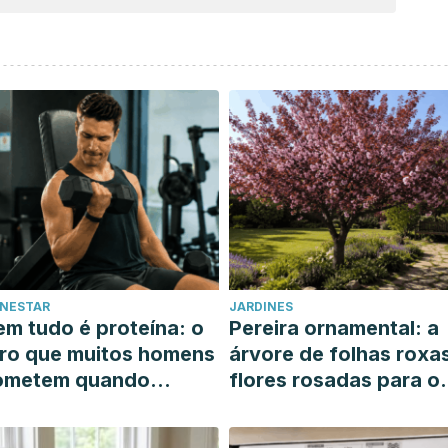
ENESTAR
JARDINES
m tudo é proteína: o
Pereira ornamental: a
ro que muitos homens
árvore de folhas roxa
ometem quando
flores rosadas para o
uerem ganhar massa
seu jardim ensolarado
uscular