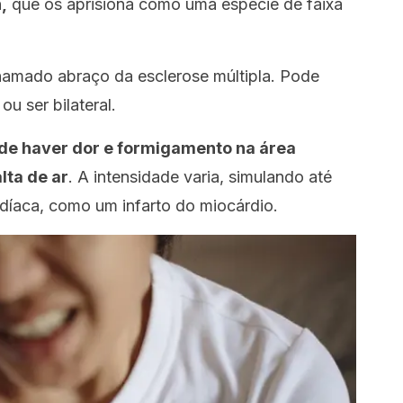
,
que os aprisiona como uma espécie de faixa
 chamado
abraço da esclerose múltipla.
Pode
u ser bilateral.
de haver dor e formigamento na área
lta de ar
. A intensidade varia, simulando até
íaca, como um infarto do miocárdio.