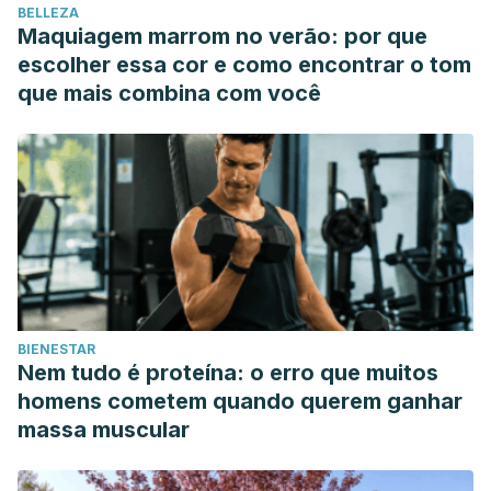
BELLEZA
Quito, periodo académico 2016. (Bachelor Thesis)
Maquiagem marrom no verão: por que
Ramírez Cueva, I., & Susanibar Escobar, L. M. (2021). Los
escolher essa cor e como encontrar o tom
libros sensoriales inspirados en el método Montessori para
que mais combina com você
favorecer el desarrollo de las habilidades manuales en los
niños del jardín 384 rosa de américa–Valdivia en Santa
María. (Bachelor Thesis)
BIENESTAR
Nem tudo é proteína: o erro que muitos
homens cometem quando querem ganhar
massa muscular