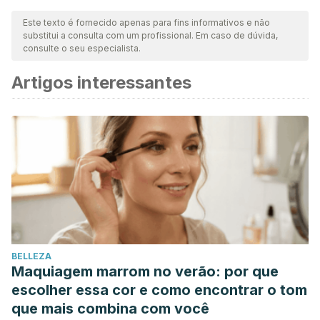
nossa equipe para garantir sua qualidade, confiabilidade,
Este texto é fornecido apenas para fins informativos e não
substitui a consulta com um profissional. Em caso de dúvida,
atualidade e validade. A bibliografia deste artigo foi
consulte o seu especialista.
considerada confiável e precisa academicamente ou
Artigos interessantes
cientificamente.
Instituto Superior de Ciencias Médicas (Villa Clara, C., &
Pestana Pérez, N. (1997). Revista Medicentro electrónica.
Medicentro Electrónica (Vol. 21). Instituto Superior de
Ciencias Médicas de VC. Retrieved from
http://scielo.sld.cu/scielo.php?
script=sci_arttext&pid=S1029-30432017000200007
Spence D, Melville C. Vaginal discharge.
BMJ
.
2007;335(7630):1147–1151. doi:10.1136/bmj.39378.633287.80
BELLEZA
López–Olmos, J. (2012). Leucorreas líquidas y cremosas:
Maquiagem marrom no verão: por que
diferencias clínicas y microbiológicas (estudio prospectivo
escolher essa cor e como encontrar o tom
de 1 año). Clínica e Investigación En Ginecología y
que mais combina com você