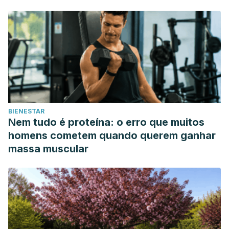
Obstetricia, 39(2), 57–63.
https://doi.org/10.1016/j.gine.2011.11.005
McCathie, R. (2006). Vaginal discharge: common causes
and management.
Current Obstetrics and
Gynaecology
,
16
(4), 211–217.
https://doi.org/10.1016/j.curobgyn.2006.05.004
BIENESTAR
Nem tudo é proteína: o erro que muitos
homens cometem quando querem ganhar
massa muscular