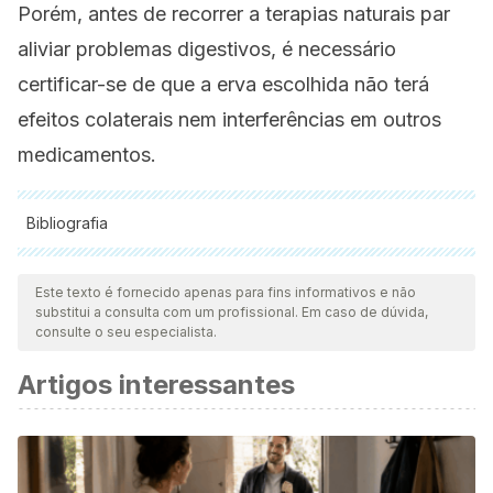
Porém, antes de recorrer a terapias naturais par
aliviar problemas digestivos, é necessário
certificar-se de que a erva escolhida não terá
efeitos colaterais nem interferências em outros
medicamentos.
Bibliografia
Todas as fontes citadas foram minuciosamente revisadas por
nossa equipe para garantir sua qualidade, confiabilidade,
Este texto é fornecido apenas para fins informativos e não
substitui a consulta com um profissional. Em caso de dúvida,
atualidade e validade. A bibliografia deste artigo foi
consulte o seu especialista.
considerada confiável e precisa academicamente ou
Artigos interessantes
cientificamente.
Hongratanaworakit, Tapanee. (2009). Simultaneous
Aromatherapy Massage with Rosemary Oil on Humans. Sci
Pharm. 77. 375-387. 10.3797/scipharm.0903-12.