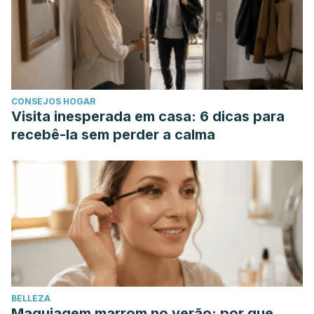
Habtemariam, Solomon. “The Therapeutic Potential of
Rosemary (Rosmarinus officinalis) Diterpenes for
Alzheimer’s Disease”
Evidence-based complementary and
alternative medicine : eCAM
vol. 2016 (2016): 2680409.
Srivastava, Janmejai K et al. “Chamomile: A herbal medicine
CONSEJOS HOGAR
of the past with bright future”
Molecular medicine reports
Visita inesperada em casa: 6 dicas para
vol. 3,6 (2010): 895-901.
recebê-la sem perder a calma
Coccimiglio, John et al. “Antioxidant, Antibacterial, and
Cytotoxic Activities of the Ethanolic Origanum vulgare
Extract and Its Major Constituents”
Oxidative medicine and
cellular longevity
vol. 2016 (2016): 1404505.
Stanisiere, Julien et al. “How Safe Is Ginger Rhizome for
Decreasing Nausea and Vomiting in Women during Early
Pregnancy?”
Foods (Basel, Switzerland)
vol. 7,4 50. 1 Apr.
2018, doi:10.3390/foods7040050
BELLEZA
Maquiagem marrom no verão: por que