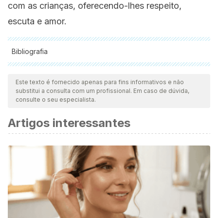
com as crianças, oferecendo-lhes respeito,
escuta e amor.
Bibliografia
Todas as fontes citadas foram minuciosamente revisadas por
nossa equipe para garantir sua qualidade, confiabilidade,
Este texto é fornecido apenas para fins informativos e não
substitui a consulta com um profissional. Em caso de dúvida,
atualidade e validade. A bibliografia deste artigo foi
consulte o seu especialista.
considerada confiável e precisa academicamente ou
Artigos interessantes
cientificamente.
Baumrind, D. (1967). Child care practices anteceding three
patterns of preschool behavior.
Genetic Psychology
Monographs, 75
(1), 43–88.
Díaz, ., & Bonet, C. (2005). Las rabietas en la infancia: qué
son y cómo aconsejar a los padres.
Revista Pediatría de
Atención Primaria
,
7
(25).