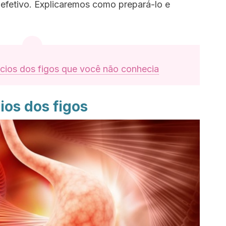
 efetivo. Explicaremos como prepará-lo e
ícios dos figos que você não conhecia
ios dos figos