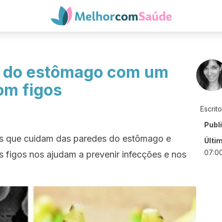
s do estômago com um
om figos
Escrit
Publ
as que cuidam das paredes do estômago e
Últi
07:0
s figos nos ajudam a prevenir infecções e nos
.