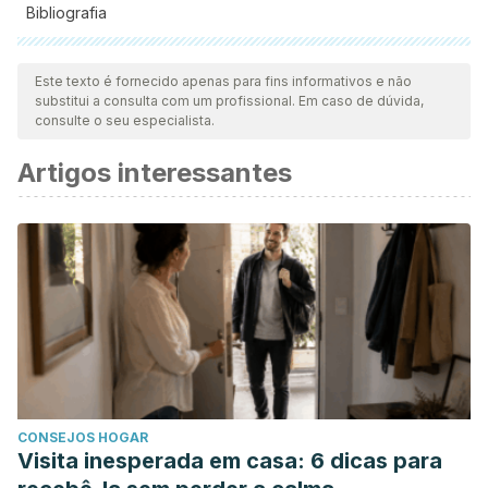
Bibliografia
Todas as fontes citadas foram minuciosamente revisadas por
nossa equipe para garantir sua qualidade, confiabilidade,
Este texto é fornecido apenas para fins informativos e não
substitui a consulta com um profissional. Em caso de dúvida,
atualidade e validade. A bibliografia deste artigo foi
consulte o seu especialista.
considerada confiável e precisa academicamente ou
Artigos interessantes
cientificamente.
Boffetta P, Hashibe M. Alcohol and cancer. Lancet
Oncology. 2006.
Organisation WH. Global status report on alcohol and
health. World Heal Organ. 2014.
Schuckit MA. Alcohol-use disorders. The Lancet. 2009.
CONSEJOS HOGAR
Visita inesperada em casa: 6 dicas para