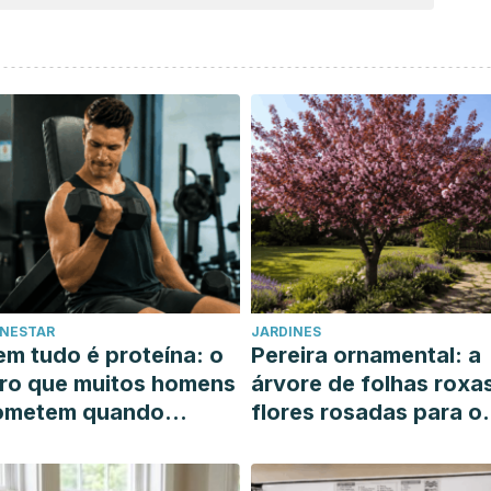
ENESTAR
JARDINES
m tudo é proteína: o
Pereira ornamental: a
ro que muitos homens
árvore de folhas roxa
ometem quando
flores rosadas para o
uerem ganhar massa
seu jardim ensolarado
uscular