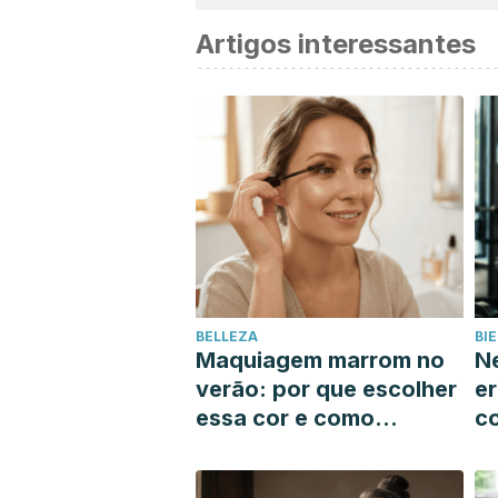
Artigos interessantes
BELLEZA
BI
Maquiagem marrom no
Ne
verão: por que escolher
er
essa cor e como
c
encontrar o tom que
q
mais combina com você
m