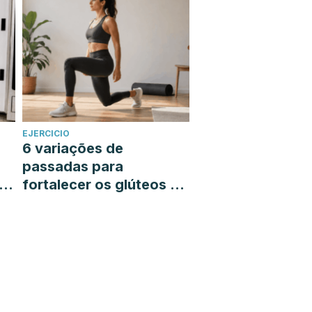
EJERCICIO
6 variações de
passadas para
á-
fortalecer os glúteos e
as pernas sem sair de
casa