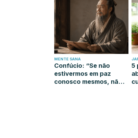
MENTE SANA
JA
Confúcio: “Se não
5 
estivermos em paz
a
conosco mesmos, não
cu
podemos guiar os
outros na busca pela
paz”