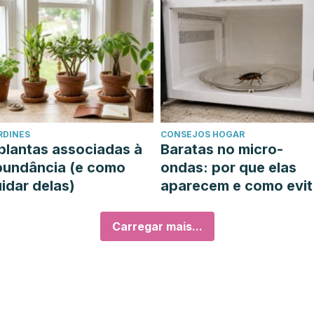
RDINES
CONSEJOS HOGAR
plantas associadas à
Baratas no micro-
bundância (e como
ondas: por que elas
idar delas)
aparecem e como evit
las
Carregar mais...