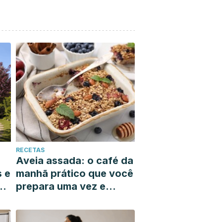
RECETAS
Aveia assada: o café da
s e
manhã prático que você
prepara uma vez e
resolve toda a sua
semana