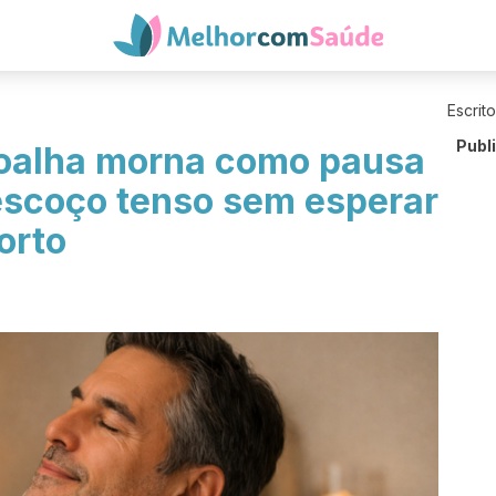
Escrit
Publ
oalha morna como pausa
escoço tenso sem esperar
orto