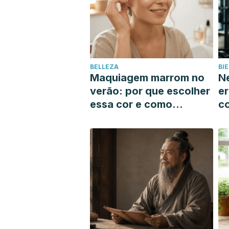
BELLEZA
BI
Maquiagem marrom no
Ne
verão: por que escolher
er
essa cor e como
c
encontrar o tom que
q
mais combina com você
m