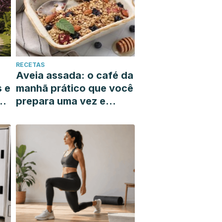
RECETAS
Aveia assada: o café da
s e
manhã prático que você
prepara uma vez e
resolve toda a sua
semana