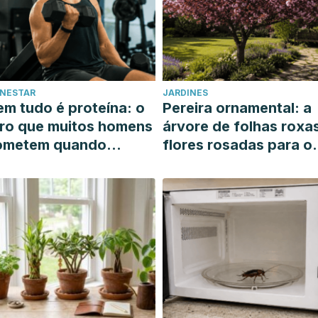
ENESTAR
JARDINES
m tudo é proteína: o
Pereira ornamental: a
ro que muitos homens
árvore de folhas roxa
ometem quando
flores rosadas para o
uerem ganhar massa
seu jardim ensolarado
uscular