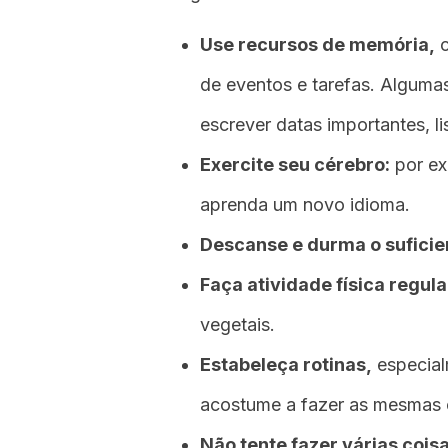
Use recursos de memória,
c
de eventos e tarefas. Algum
escrever datas importantes, l
Exercite seu cérebro:
por e
aprenda um novo idioma.
Descanse e durma o suficie
Faça atividade física regul
vegetais.
Estabeleça rotinas,
especial
acostume a fazer as mesmas 
Não tente fazer várias coi