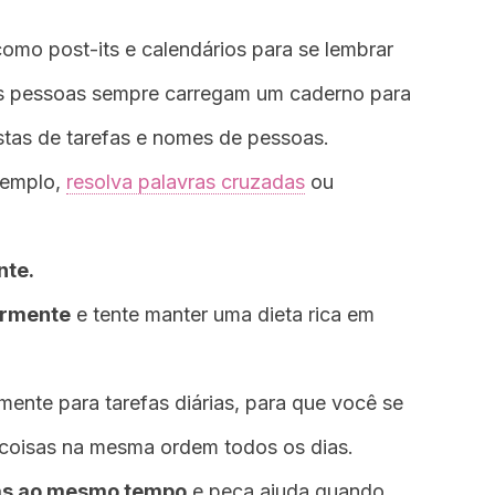
omo post-its e calendários para se lembrar
as pessoas sempre carregam um caderno para
istas de tarefas e nomes de pessoas.
xemplo,
resolva palavras cruzadas
ou
nte.
armente
e tente manter uma dieta rica em
mente para tarefas diárias, para que você se
coisas na mesma ordem todos os dias.
sas ao mesmo tempo
e peça ajuda quando