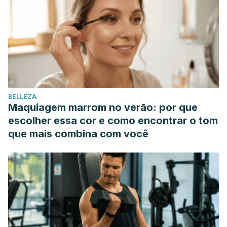
Alimentación del preescolar y escolar. Complejo
Hospitalario Universitario Insular Materno-infantil.
Gorissen SHM., Remond D., Loon LJC., The muscle protein
synthetic response to food ingestion. Meat Sci, 2015. 109:
96-100.
Srour B., Fezeu LK., Kesse Guyot E., Alles B., et al., Ultra
processed food intake and risk of cardiovascular disease:
BELLEZA
prospective cohort study. BMJ, 2019.
Maquiagem marrom no verão: por que
escolher essa cor e como encontrar o tom
que mais combina com você