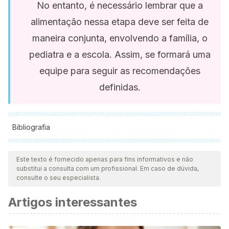
No entanto, é necessário lembrar que a
alimentação nessa etapa deve ser feita de
maneira conjunta, envolvendo a família, o
pediatra e a escola. Assim, se formará uma
equipe para seguir as recomendações
definidas.
Bibliografia
Todas as fontes citadas foram minuciosamente revisadas por
nossa equipe para garantir sua qualidade, confiabilidade,
Este texto é fornecido apenas para fins informativos e não
substitui a consulta com um profissional. Em caso de dúvida,
atualidade e validade. A bibliografia deste artigo foi
consulte o seu especialista.
considerada confiável e precisa academicamente ou
Artigos interessantes
cientificamente.
Quintana LP., Mar LR., Santana DG.,González RR.,