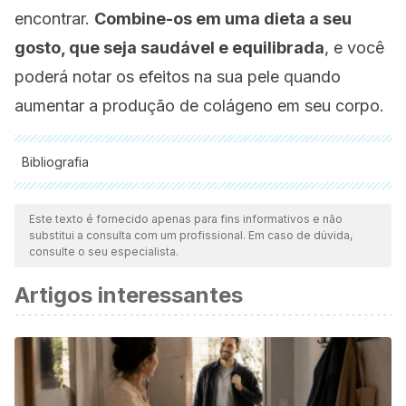
encontrar.
Combine-os em uma dieta a seu
gosto, que seja saudável e equilibrada
, e você
poderá notar os efeitos na sua pele quando
aumentar a produção de colágeno em seu corpo.
Bibliografia
Todas as fontes citadas foram minuciosamente revisadas por
nossa equipe para garantir sua qualidade, confiabilidade,
Este texto é fornecido apenas para fins informativos e não
substitui a consulta com um profissional. Em caso de dúvida,
atualidade e validade. A bibliografia deste artigo foi
consulte o seu especialista.
considerada confiável e precisa academicamente ou
Artigos interessantes
cientificamente.
Abreu Reyes J. A. Uso del hexafluoruro de azufre en la
cirugía filtrante del glaucoma.
Archivos de la Sociedad
Española de Oftalmología
. Febrero 2006. 81 (2).
Castellanos L, Rodríguez M. El efecto de omega 3 en la