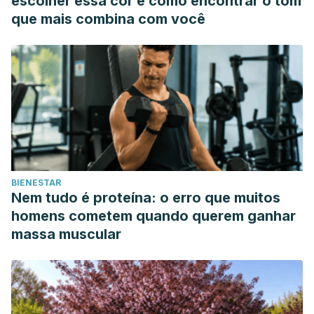
escolher essa cor e como encontrar o tom
Waliszewski K. N, Blasco G. Propiedades nutracéuticas del
que mais combina com você
licpoeno. Salud Pública de México. Junio 2010. 52 (3).
BIENESTAR
Nem tudo é proteína: o erro que muitos
homens cometem quando querem ganhar
massa muscular