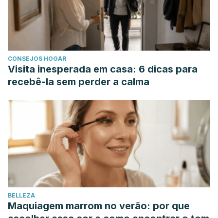
salud humana y consideraciones en la ingesta.
Revista
Chilena de Nutrición
. Marzo 2015. 42 (1).
Martínez Ruíz Mª A, Morales Hernández Mª E.
Aproximación al tratamiento del envejecimiento cutáneo.
CONSEJOS HOGAR
Ars Pharmaceutica
. Octubre – Diciembre 2015. 56 (4).
Visita inesperada em casa: 6 dicas para
Nimni, M. E., & Harkness, R. D. (2018). Molecular structure
recebê-la sem perder a calma
and functions of collagen. In Collagen: Volume I:
Biochemistry.
https://doi.org/10.1201/9781351070799
Prockop, D. J., & Guzmán, N. a. (1981). El colágeno.
Tiempos Médicos.
Silva, T. F. reira, & Penna, A. L. B. (2012). Colágeno:
Características químicas e propriedades funcionais. Rev
Inst Adolfo Lutz.
https://doi.org/10.1007/978-3-642-17226-
7_13
BELLEZA
Valdés F. Vitamina C. Actas Dermo – Sifiliográficas.
Maquiagem marrom no verão: por que
Noviembre 2006. 97 (9): 557-568.