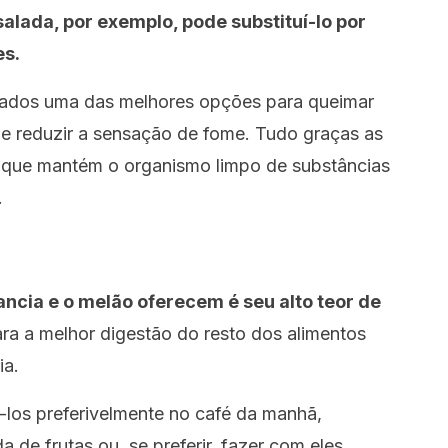
salada, por exemplo, pode substituí-lo por
es.
erados uma das melhores opções para queimar
 e reduzir a sensação de fome. Tudo graças as
s que mantém o organismo limpo de substâncias
.
cia e o melão oferecem é seu alto teor de
ara a melhor digestão do resto dos alimentos
ia.
los preferivelmente no café da manhã,
de frutas ou, se preferir, fazer com eles