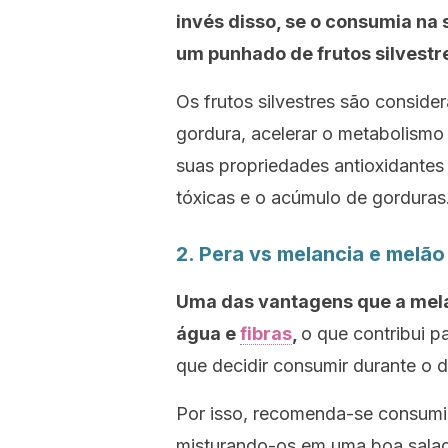
invés disso, se o consumia na 
um punhado de frutos silvestr
Os frutos silvestres são consid
gordura, acelerar o metabolismo
suas propriedades antioxidante
tóxicas e o acúmulo de gorduras
2. Pera
vs
melancia e melão
Uma das vantagens que a melan
água e
fibras
,
o que contribui p
que decidir consumir durante o d
Por isso, recomenda-se consumi-
misturando-os em uma boa salada 