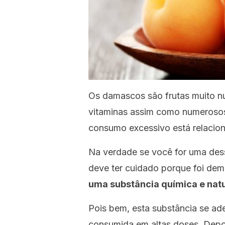
Os damascos são frutas muito n
vitaminas assim como numerosos
consumo excessivo está relacio
Na verdade se você for uma des
deve ter cuidado porque foi de
uma substância química e nat
Pois bem, esta substância se ad
consumida em altas doses. Depo