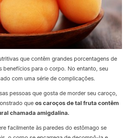
utritivas que contêm grandes porcentagens de
 benefícios para o corpo. No entanto, seu
nado com uma série de complicações.
sas pessoas que gosta de morder seu caroço,
monstrado que
os caroços de tal fruta contêm
ural chamada amigdalina.
ere facilmente às paredes do estômago se
is, o corpo se encarrega de decompô-la e