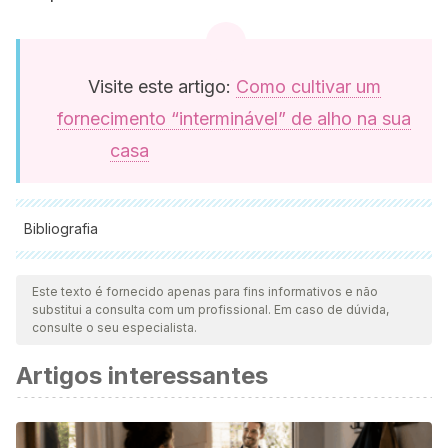
Visite este artigo:
Como cultivar um
fornecimento “interminável” de alho na sua
casa
Bibliografia
Todas as fontes citadas foram minuciosamente revisadas por
nossa equipe para garantir sua qualidade, confiabilidade,
Este texto é fornecido apenas para fins informativos e não
substitui a consulta com um profissional. Em caso de dúvida,
atualidade e validade. A bibliografia deste artigo foi
consulte o seu especialista.
considerada confiável e precisa academicamente ou
Artigos interessantes
cientificamente.
Del Val, E., & Dirzo, R. (2004). Mirmecofilia: Las Plantas con
Ejército Propio. Interciencia.
https://doi.org/0378-