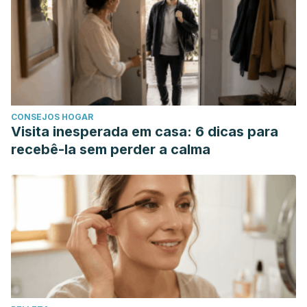
1844/04/12/673-07
Cubas, P. (2008). Angiospermas (plantas con flores).
Burnie, G. (2010). Botanica. das ABC der Pflanzen; 10.000
Arten in Text und Bild.
https://doi.org/10.1109/SAHCN.2014.6990321
Gold, K., León-lobos, P., & Way, M. (2004). Manual de
CONSEJOS HOGAR
recolección de semillas de plantas silvestres para
Visita inesperada em casa: 6 dicas para
conservación a largo plazo y restauración ecológica.
recebê-la sem perder a calma
Boletín INIA N° 110,62 P.
https://doi.org/10.1007/s11307-010-
0388-8
Méndez-González, M. E., Torres-Avilez, W. M., Dorantes-
Euán, A., & Durán-García, R. (2014). Jardines medicinales
en yucatán: Una alternativa para la conservación de la flora
medicinal de los mayas. Revista Fitotecnia Mexicana.