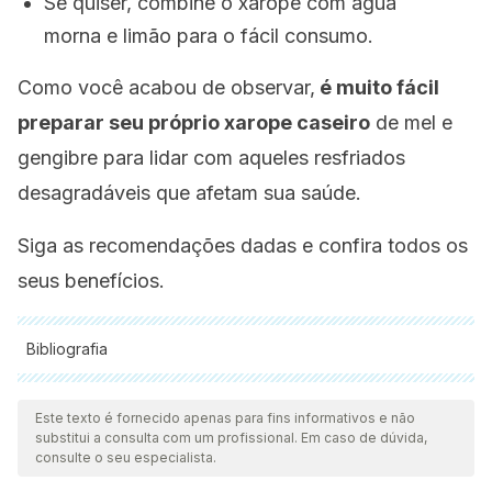
Se quiser, combine o xarope com água
morna e limão para o fácil consumo.
Como você acabou de observar,
é muito fácil
preparar seu próprio xarope caseiro
de mel e
gengibre para lidar com aqueles resfriados
desagradáveis que afetam sua saúde.
Siga as recomendações dadas e confira todos os
seus benefícios.
Bibliografia
Todas as fontes citadas foram minuciosamente revisadas por
nossa equipe para garantir sua qualidade, confiabilidade,
Este texto é fornecido apenas para fins informativos e não
substitui a consulta com um profissional. Em caso de dúvida,
atualidade e validade. A bibliografia deste artigo foi
consulte o seu especialista.
considerada confiável e precisa academicamente ou