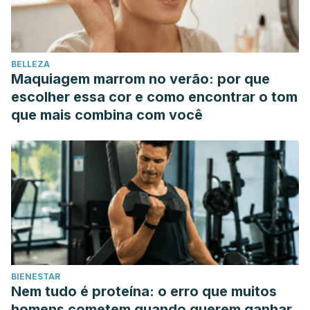
8490.204647
Kirkland, J. B., & Meyer-Ficca, M. L. (2018). Niacin.
Advances in Food and Nutrition Research.
BELLEZA
https://doi.org/10.1016/bs.afnr.2017.11.003
Maquiagem marrom no verão: por que
escolher essa cor e como encontrar o tom
que mais combina com você
BIENESTAR
Nem tudo é proteína: o erro que muitos
homens cometem quando querem ganhar