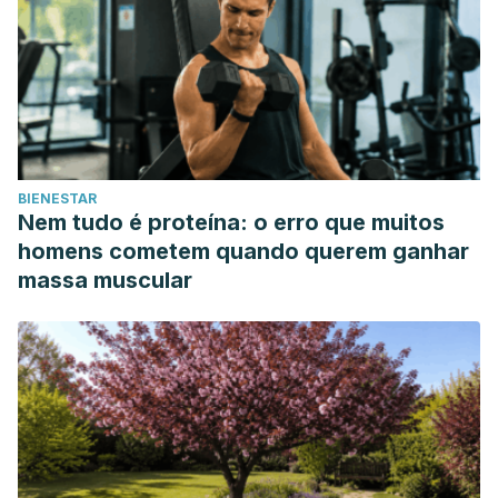
Route, Intravenous Route, Subcutaneous Route)
.
https://www.mayoclinic.org/drugs-supplements/sodium-
bicarbonate-oral-route-intravenous-route-subcutaneous-
route/proper-use/drg-20065950
Mathews, H. M. L., & Moore, J. (1989). Sodium bicarbonate
as a single dose antacid in obstetric anaesthesia.
BIENESTAR
Anaesthesia, 44
(7), 590-591.
Nem tudo é proteína: o erro que muitos
https://associationofanaesthetists-
homens cometem quando querem ganhar
publications.onlinelibrary.wiley.com/doi/10.1111/j.1365-
massa muscular
2044.1989.tb11450.x
MedlinePlus. (15 de abril de 2017).
Bicarbonato de sodio
.
https://medlineplus.gov/spanish/druginfo/meds/a682001-
es.html
Ness-Jensen, E., Hveem, K., El-Serag, H., & Lagergren, J.
(2016). Lifestyle Intervention in Gastroesophageal Reflux
Disease.
Clinical Gastroenterology and Hepatology, 14
(2),