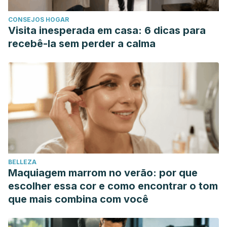
Al-Abri, S. A., & Olson, K. R. (2013). Baking soda can settle
CONSEJOS HOGAR
the stomach but upset the heart: case files of the Medical
Visita inesperada em casa: 6 dicas para
Toxicology Fellowship at the University of California, San
recebê-la sem perder a calma
Francisco.
Journal of medical toxicology, 9
(3), 255–258.
https://www.ncbi.nlm.nih.gov/pmc/articles/PMC3770998/
Brinkman, J. E., Sharma, S. (17 de julio de 2023).
Physiology, Metabolic Alkalosis
. StatPearls.
https://www.ncbi.nlm.nih.gov/books/NBK482291/
Canadian Society of Intestinal Research. (s. f.).
Baking Soda
for Heartburn
. Consultado el 10 de abril de 2024.
https://badgut.org/information-centre/a-z-digestive-
BELLEZA
topics/baking-soda-for-heartburn/
Maquiagem marrom no verão: por que
Jensen, S., & Skriver, S. (2014).
Ugeskrift for
escolher essa cor e como encontrar o tom
Laeger
,
176
(25), 11120678.
que mais combina com você
https://pubmed.ncbi.nlm.nih.gov/25497637/
Mayo Clinic. (1 de abril de 2024).
Sodium Bicarbonate (Oral