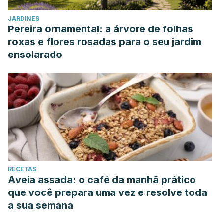
175.
JARDINES
https://www.ncbi.nlm.nih.gov/pmc/articles/PMC4636482/
Pereira ornamental: a árvore de folhas
roxas e flores rosadas para o seu jardim
ensolarado
RECETAS
Aveia assada: o café da manhã prático
que você prepara uma vez e resolve toda
a sua semana