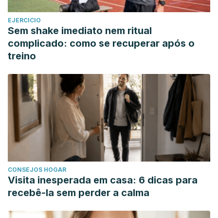
Why a Cold Shower May Be More Beneficial for Health
EJERCICIO
than a Warm One. 2012
Sem shake imediato nem ritual
fitness.mercola.com/sites/fitness/archive/2012/04/27/cold-
complicado: como se recuperar após o
water-immersion-benefits.aspx
treino
CONSEJOS HOGAR
Visita inesperada em casa: 6 dicas para
recebê-la sem perder a calma