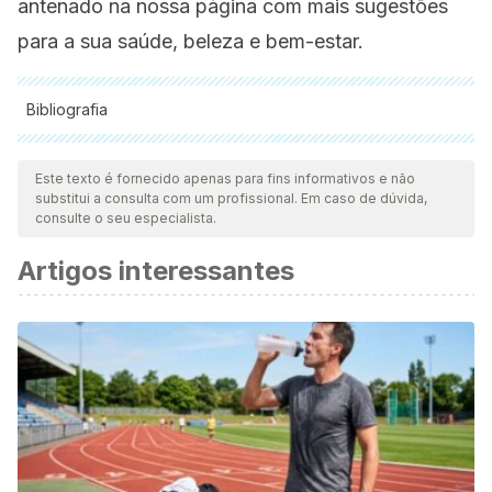
antenado na nossa página com mais sugestões
para a sua saúde, beleza e bem-estar.
Bibliografia
Todas as fontes citadas foram minuciosamente revisadas por
nossa equipe para garantir sua qualidade, confiabilidade,
Este texto é fornecido apenas para fins informativos e não
substitui a consulta com um profissional. Em caso de dúvida,
atualidade e validade. A bibliografia deste artigo foi
consulte o seu especialista.
considerada confiável e precisa academicamente ou
Artigos interessantes
cientificamente.
Mooventhan A, et al. (2014). Scientific evidence-based
effects of hydrotherapy on various systems of the body.
ncbi.nlm.nih.gov/pmc/articles/PMC4049052/
Shevchuk NA. Adapted cold shower as a potential
treatment for depression. Med Hypotheses.
2008;70(5):995-1001. Epub 2007 Nov 13. PubMed PMID:
17993252.