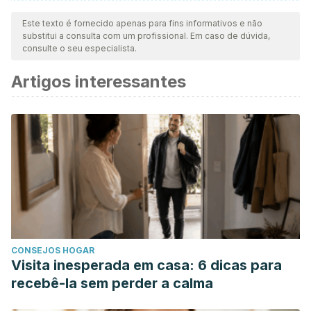
Todas as fontes citadas foram minuciosamente revisadas por
nossa equipe para garantir sua qualidade, confiabilidade,
Este texto é fornecido apenas para fins informativos e não
substitui a consulta com um profissional. Em caso de dúvida,
atualidade e validade. A bibliografia deste artigo foi
consulte o seu especialista.
considerada confiável e precisa academicamente ou
Artigos interessantes
cientificamente.
Bosch, A. (2004). Acidez y Antiácidos.
Educación Sanitaria
.
CONSEJOS HOGAR
Visita inesperada em casa: 6 dicas para
recebê-la sem perder a calma