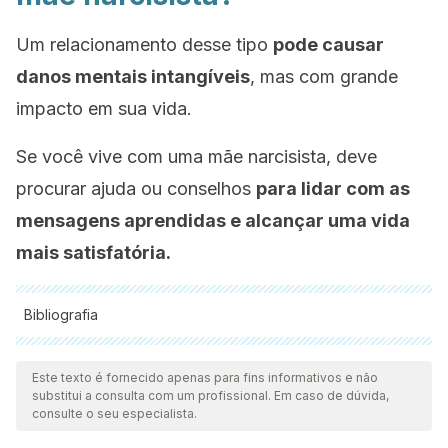
Um relacionamento desse tipo
pode causar
danos mentais intangíveis
, mas com grande
impacto em sua vida.
Se você vive com uma mãe narcisista, deve
procurar ajuda ou conselhos
para lidar com as
mensagens aprendidas e alcançar uma vida
mais satisfatória.
Bibliografia
Todas as fontes citadas foram minuciosamente revisadas por
nossa equipe para garantir sua qualidade, confiabilidade,
Este texto é fornecido apenas para fins informativos e não
substitui a consulta com um profissional. Em caso de dúvida,
atualidade e validade. A bibliografia deste artigo foi
consulte o seu especialista.
considerada confiável e precisa academicamente ou