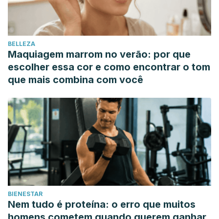
Available at:
https://pdfs.semanticscholar.org/f95a/c0ab31dac722c88b3
Accessed 08/05/2020.
BELLEZA
Maquiagem marrom no verão: por que
escolher essa cor e como encontrar o tom
que mais combina com você
BIENESTAR
Nem tudo é proteína: o erro que muitos
homens cometem quando querem ganhar