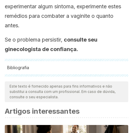
experimentar algum sintoma, experimente estes
remédios para combater a vaginite o quanto
antes.
Se o problema persistir,
consulte seu
ginecologista de confiança.
Bibliografia
Todas as fontes citadas foram minuciosamente revisadas por
nossa equipe para garantir sua qualidade, confiabilidade,
Este texto é fornecido apenas para fins informativos e não
substitui a consulta com um profissional. Em caso de dúvida,
atualidade e validade. A bibliografia deste artigo foi
consulte o seu especialista.
considerada confiável e precisa academicamente ou
Artigos interessantes
cientificamente.
Abdelmonem, A. M., Rasheed, S. M., & Mohamed, A. S.
(2012). Bee-honey and yogurt: a novel mixture for treating