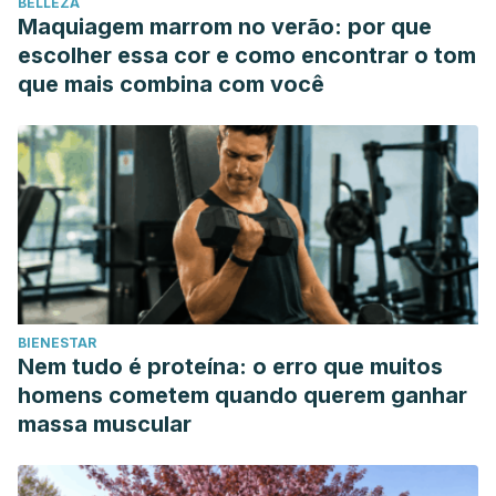
BELLEZA
Obstetrical and Gynecological Survey.
Maquiagem marrom no verão: por que
https://doi.org/10.1097/00006254-200305000-00024
escolher essa cor e como encontrar o tom
Sánchez-Martín, M. A., Pellón-Olmedo, M., San-Miguel-
que mais combina com você
Hernández, Á., Pachón-Julián, J., Rodríguez-Barbero, E.,
Pastor-Martín, M. R., … & Albert-Hernández, M. (2019).
Importancia clínica de la candidiasis con especial
relevancia en la candidiasis vulvovaginal recurrente.
Gaceta Médica de Bilbao
,
116
(2), 74-82.
http://gacetamedicabilbao.eus/index.php/gacetamedicabilbao
Uriarte, X. (2001). Tratamiento naturista de las vaginitis
micósicas.
Natura Medicatrix: Revista médica para el
BIENESTAR
estudio y difusión de las medicinas alternativas
,
19
(4), 160-
Nem tudo é proteína: o erro que muitos
163.
homens cometem quando querem ganhar
https://dialnet.unirioja.es/descarga/articulo/4989302.pdf
massa muscular