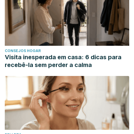
patients with vulvovaginal candidiasis during pregnancy.
Archives of gynecology and obstetrics
,
286
(1), 109-114.
https://pubmed.ncbi.nlm.nih.gov/22314434/
Azimi, H., Fallah-Tafti, M., Karimi-Darmiyan, M., & Abdollahi,
M. (2011). A comprehensive review of vaginitis
phytotherapy. Pakistan Journal of Biological Sciences.
CONSEJOS HOGAR
https://doi.org/10.3923/pjbs.2011.960.966
Visita inesperada em casa: 6 dicas para
Manejo, L. (2014). Manejo de Vaginitis Persistente.
Obstet
recebê-la sem perder a calma
Gynecol
,
124
, 1135-46.
https://journals.lww.com/greenjournal/Documents/Dec2014_Tra
Rosenfeld, J. A. (2009). Vaginitis. In Handbook of Women’s
Health, Second Edition.
https://doi.org/10.1017/CBO9780511642111.013
Van Kessel, K., Assefi, N., Marrazzo, J., & Eckert, L. (2003).
Common complementary and alternative therapies for
yeast vaginitis and bacterial vaginosis: A systematic review.