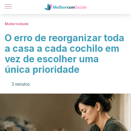
Maternidade
O erro de reorganizar toda
a casa a cada cochilo em
vez de escolher uma
única prioridade
3 minutos