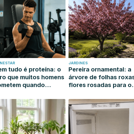
ENESTAR
JARDINES
m tudo é proteína: o
Pereira ornamental: a
ro que muitos homens
árvore de folhas roxa
ometem quando
flores rosadas para o
uerem ganhar massa
seu jardim ensolarado
uscular