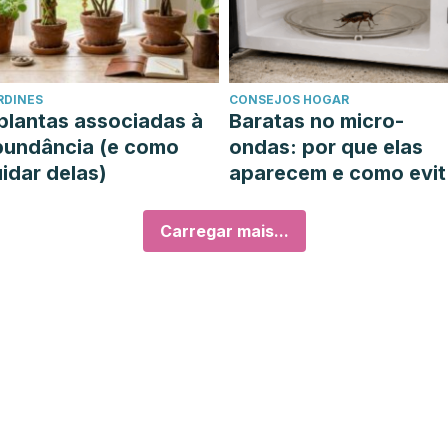
RDINES
CONSEJOS HOGAR
plantas associadas à
Baratas no micro-
bundância (e como
ondas: por que elas
idar delas)
aparecem e como evit
las
Carregar mais...