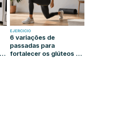
EJERCICIO
6 variações de
passadas para
á-
fortalecer os glúteos e
as pernas sem sair de
casa