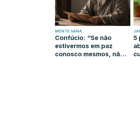
MENTE SANA
JA
Confúcio: “Se não
5 
estivermos em paz
a
conosco mesmos, não
cu
podemos guiar os
outros na busca pela
paz”