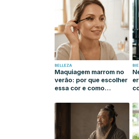
BELLEZA
BI
Maquiagem marrom no
Ne
verão: por que escolher
er
essa cor e como
c
encontrar o tom que
q
mais combina com você
m