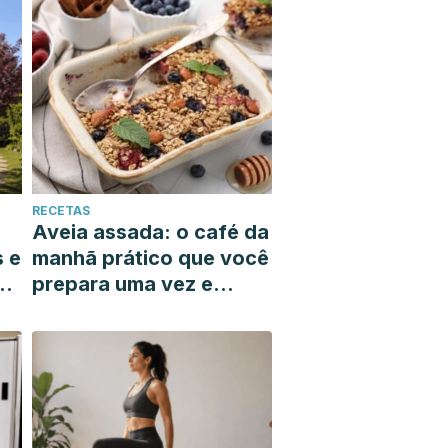
RECETAS
Aveia assada: o café da
s e
manhã prático que você
prepara uma vez e
resolve toda a sua
semana