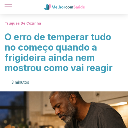
Truques De Cozinha
O erro de temperar tudo
no começo quando a
frigideira ainda nem
mostrou como vai reagir
3 minutos