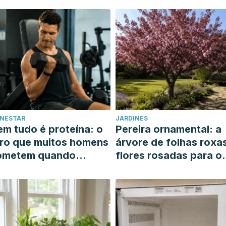
ENESTAR
JARDINES
m tudo é proteína: o
Pereira ornamental: a
ro que muitos homens
árvore de folhas roxa
ometem quando
flores rosadas para o
uerem ganhar massa
seu jardim ensolarado
uscular