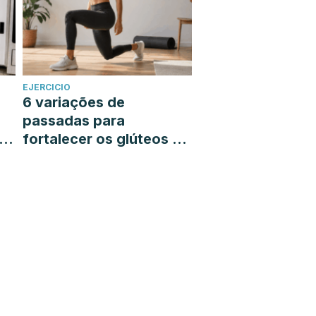
EJERCICIO
6 variações de
passadas para
á-
fortalecer os glúteos e
as pernas sem sair de
casa