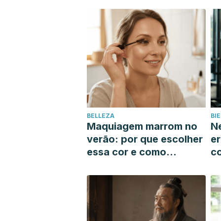
BELLEZA
BI
Maquiagem marrom no
Ne
verão: por que escolher
er
essa cor e como
c
encontrar o tom que
q
mais combina com você
m