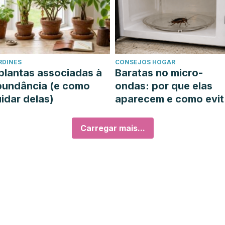
RDINES
CONSEJOS HOGAR
plantas associadas à
Baratas no micro-
bundância (e como
ondas: por que elas
idar delas)
aparecem e como evit
las
Carregar mais...