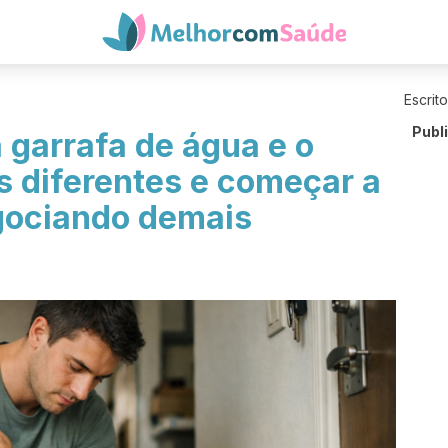
Escrit
Publ
a garrafa de água e o
 diferentes e começar a
gociando demais