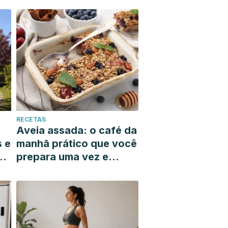
RECETAS
Aveia assada: o café da
s e
manhã prático que você
prepara uma vez e
resolve toda a sua
semana