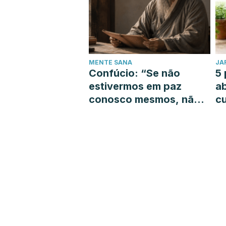
MENTE SANA
JA
Confúcio: “Se não
5 
estivermos em paz
a
conosco mesmos, não
cu
podemos guiar os
outros na busca pela
paz”