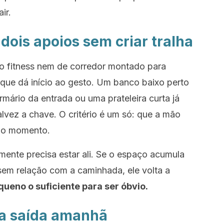
ir.
ois apoios sem criar tralha
o fitness nem de corredor montado para
que dá início ao gesto. Um banco baixo perto
rmário da entrada ou uma prateleira curta já
alvez a chave. O critério é um só: que a mão
mo momento.
mente precisa estar ali. Se o espaço acumula
 sem relação com a caminhada, ele volta a
queno o suficiente para ser óbvio.
a a saída amanhã