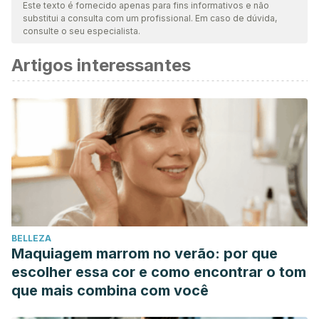
nossa equipe para garantir sua qualidade, confiabilidade,
Este texto é fornecido apenas para fins informativos e não
substitui a consulta com um profissional. Em caso de dúvida,
atualidade e validade. A bibliografia deste artigo foi
consulte o seu especialista.
considerada confiável e precisa academicamente ou
Artigos interessantes
cientificamente.
Enebro común (Juniperus communis). Guía de cuidados.
Picture This.
https://www.picturethisai.com/es/care/Juniperus_communis.html
Enebro. Juniperus communis L. IQB. Medciclopedia.
https://www.minsal.cl/portal/url/item/7d98ad06d32d83d5e04
Gómez Paso A, Paül V. Taxonomía, corología y dinámica
del matorral de enebro rastrero en dos localidades
extremas: los macizos de Trevinca (Galicia/León) y del
BELLEZA
Montseny (Cataluña). Congreso Iberoamericano de
Maquiagem marrom no verão: por que
Biogeografía. España; 2020.
escolher essa cor e como encontrar o tom
https://www.researchgate.net/profile/Valeria-
que mais combina com você
Pauel/publication/343112666_Taxonomia_corologia_y_dinamic