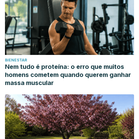
corologia-y-dinamica-del-matorral-de-enebro-rastrero-en-
dos-localidades-extremas-los-macizos-de-Trevinca-
Galicia-Leon-y-del-Montseny-Cataluna.pdf
Principales enfermedades y fisiopatías detectadas.
Generalitat Valenciana. Consejería de Agricultura. España;
2010. https://agroambient.gva.es/va/web/medio-
natural/principales-enfermedades-y-fisiopatias-
BIENESTAR
detectadas-70866
Nem tudo é proteína: o erro que muitos
¿Qué es Phytophphora? Universidad Estatal de Oregón.
homens cometem quando querem ganhar
Estados Unidos. https://agsci.oregonstate.edu/osu-nursery-
massa muscular
greenhouse-and-christmas-trees/%C2%BFqu%C3%A9-
es-phytophthora