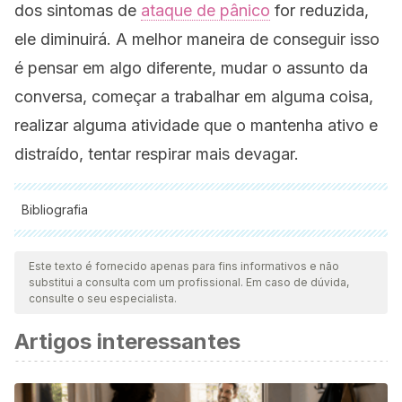
dos sintomas de
ataque de pânico
for reduzida,
ele diminuirá. A melhor maneira de conseguir isso
é pensar em algo diferente, mudar o assunto da
conversa, começar a trabalhar em alguma coisa,
realizar alguma atividade que o mantenha ativo e
distraído, tentar respirar mais devagar.
Bibliografia
Todas as fontes citadas foram minuciosamente revisadas por
nossa equipe para garantir sua qualidade, confiabilidade,
Este texto é fornecido apenas para fins informativos e não
substitui a consulta com um profissional. Em caso de dúvida,
atualidade e validade. A bibliografia deste artigo foi
consulte o seu especialista.
considerada confiável e precisa academicamente ou
Artigos interessantes
cientificamente.
Hofmann SG, Gutner CA, Fang A. Social Anxiety Disorder. In:
Encyclopedia of Human Behavior: Second Edition. 2012.