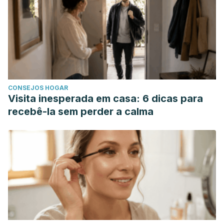
Davidson JRT, Foa EB, Connor KM, Churchill LE.
Hyperhidrosis in social anxiety disorder. Prog Neuro-
Psychopharmacology Biol Psychiatry. 2002;
Sclereth T, Dieterich M, Birklain F. Hyperhidrosis- Causes
and Treatment of Enhanced Sweating. Dtsch Ärzteblatt Int
⏐Dtsch Arztebl Int. 2009;
CONSEJOS HOGAR
Visita inesperada em casa: 6 dicas para
recebê-la sem perder a calma